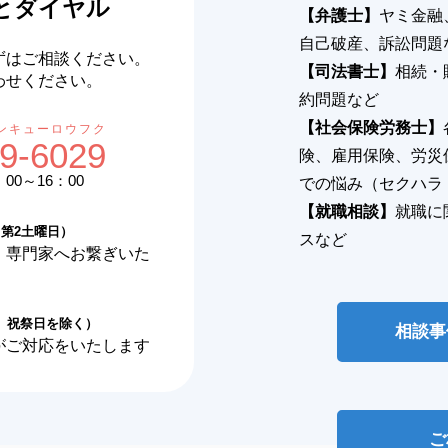
とダイヤル
【弁護士】
ヤミ金融
自己破産、訴訟問題
ずはご相談ください。
【司法書士】
相続・
わせください。
約問題など
【社会保険労務士】
ンキューロウフク
9-6029
険、雇用保険、労災
00～16：00
での悩み（セクハラ
【就職相談】
就職に
第2土曜日）
スなど
、専門家へお繋ぎいた
、祝祭日を除く）
相談事
がご対応をいたします
ご