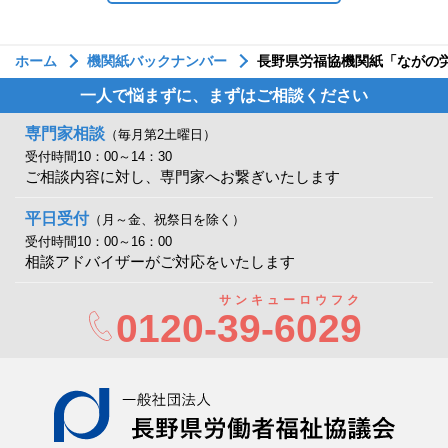
ホーム
機関紙バックナンバー
長野県労福協機関紙「ながの労
一人で悩まずに、まずはご相談ください
専門家相談
（毎月第2土曜日）
受付時間10：00～14：30
ご相談内容に対し、専門家へお繋ぎいたします
平日受付
（月～金、祝祭日を除く）
受付時間10：00～16：00
相談アドバイザーがご対応をいたします
サンキューロウフク
0120-
39-6029
一般社