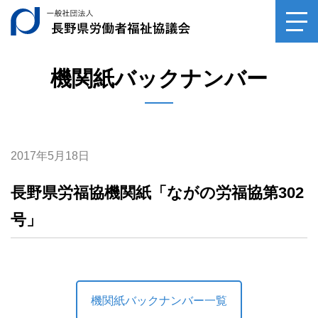
ご相談
一般社団法人長野県
toggl
navig
サンキューロウフク
0120-
39-6029
機関紙バックナンバー
専門家相談（毎月第2土曜日）
受付時間10：00～14：30
平日受付（月～金、祝祭日を除く）
受付時間10：00～16：00
2017年5月18日
長野県労福協機関紙「ながの労福協第302
号」
機関紙バックナンバー一覧