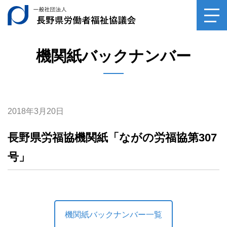
ご相談
一般社団法人長野県
toggl
navig
サンキューロウフク
0120-
39-6029
機関紙バックナンバー
専門家相談（毎月第2土曜日）
受付時間10：00～14：30
平日受付（月～金、祝祭日を除く）
受付時間10：00～16：00
2018年3月20日
長野県労福協機関紙「ながの労福協第307
号」
機関紙バックナンバー一覧