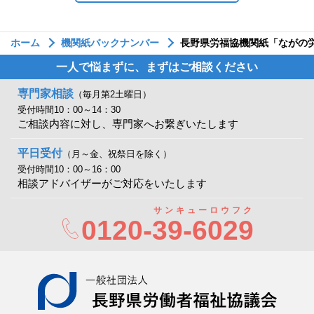
ホーム
機関紙バックナンバー
長野県労福協機関紙「ながの労
一人で悩まずに、まずはご相談ください
専門家相談
（毎月第2土曜日）
受付時間10：00～14：30
ご相談内容に対し、専門家へお繋ぎいたします
平日受付
（月～金、祝祭日を除く）
受付時間10：00～16：00
相談アドバイザーがご対応をいたします
サンキューロウフク
0120-
39-6029
一般社