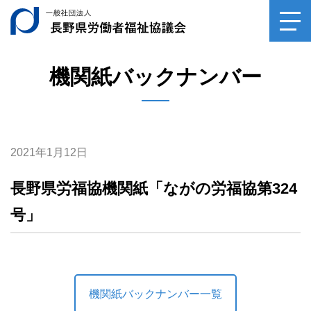
ご相談
一般社団法人長野県
toggl
navig
サンキューロウフク
0120-
39-6029
機関紙バックナンバー
専門家相談（毎月第2土曜日）
受付時間10：00～14：30
平日受付（月～金、祝祭日を除く）
受付時間10：00～16：00
2021年1月12日
長野県労福協機関紙「ながの労福協第324
号」
機関紙バックナンバー一覧