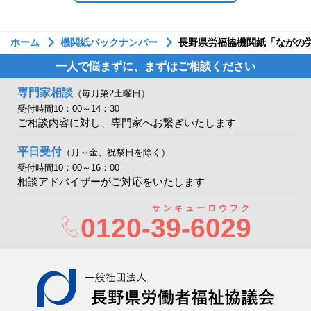
ホーム
機関紙バックナンバー
長野県労福協機関紙「ながの労
一人で悩まずに、まずはご相談ください
専門家相談
（毎月第2土曜日）
受付時間10：00～14：30
ご相談内容に対し、専門家へお繋ぎいたします
平日受付
（月～金、祝祭日を除く）
受付時間10：00～16：00
相談アドバイザーがご対応をいたします
サンキューロウフク
0120-
39-6029
一般社