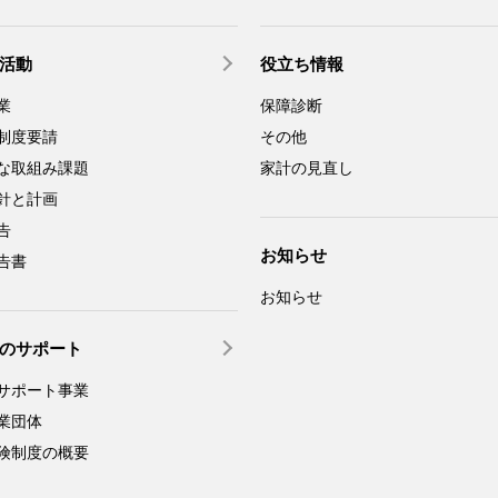
活動
役立ち情報
業
保障診断
制度要請
その他
な取組み課題
家計の見直し
針と計画
告
お知らせ
告書
お知らせ
のサポート
サポート事業
業団体
険制度の概要