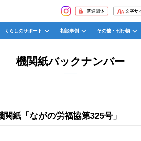
般社団法人長野県労働者福祉協議会（長野県労福協）
関連団体
文字サ
くらしのサポート
相談事例
その他・刊行物
機関紙バックナンバー
機関紙「ながの労福協第325号」