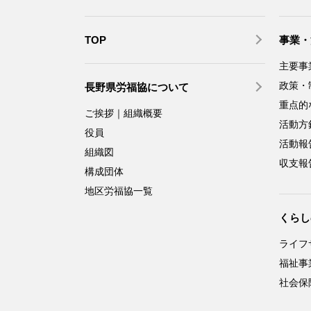
TOP
事業・
主要事
政策・
長野県労福協について
重点的
ご挨拶｜組織概要
活動方
役員
活動報
組織図
収支報
構成団体
地区労福協一覧
くらし
ライフ
福祉事
社会保