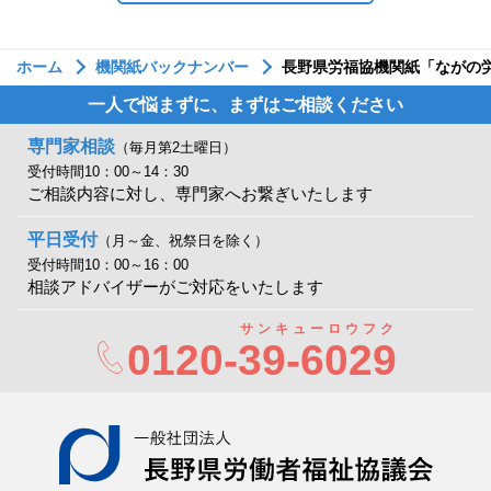
ホーム
機関紙バックナンバー
長野県労福協機関紙「ながの労
一人で悩まずに、まずはご相談ください
専門家相談
（毎月第2土曜日）
受付時間10：00～14：30
ご相談内容に対し、専門家へお繋ぎいたします
平日受付
（月～金、祝祭日を除く）
受付時間10：00～16：00
相談アドバイザーがご対応をいたします
サンキューロウフク
0120-
39-6029
一般社