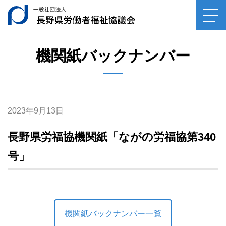
ご相談
一般社団法人長野県
toggl
navig
サンキューロウフク
0120-
39-6029
機関紙バックナンバー
専門家相談（毎月第2土曜日）
受付時間10：00～14：30
平日受付（月～金、祝祭日を除く）
受付時間10：00～16：00
2023年9月13日
長野県労福協機関紙「ながの労福協第340
号」
機関紙バックナンバー一覧