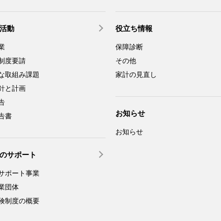
活動
役立ち情報
業
保障診断
制度要請
その他
な取組み課題
家計の見直し
針と計画
告
お知らせ
告書
お知らせ
のサポート
サポート事業
業団体
険制度の概要