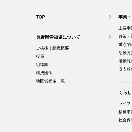
TOP
事業・
主要事
政策・
長野県労福協について
重点的
ご挨拶｜組織概要
活動方
役員
活動報
組織図
収支報
構成団体
地区労福協一覧
くらし
ライフ
福祉事
社会保