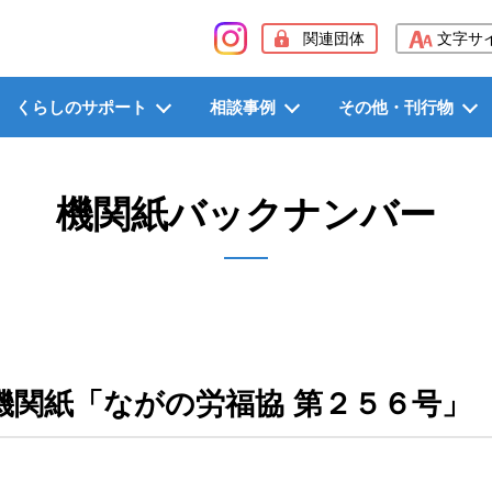
般社団法人長野県労働者福祉協議会（長野県労福協）
関連団体
文字サ
くらしのサポート
相談事例
その他・刊行物
機関紙バックナンバー
機関紙「ながの労福協 第２５６号」