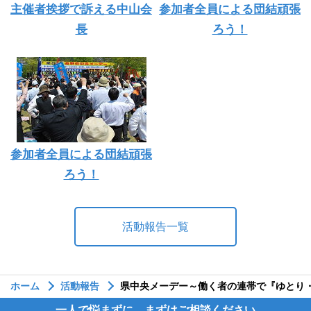
主催者挨拶で訴える中山会
参加者全員による団結頑張
長
ろう！
参加者全員による団結頑張
ろう！
活動報告一覧
ホーム
活動報告
県中央メーデー～働く者の連帯で『ゆとり
一人で悩まずに、まずはご相談ください