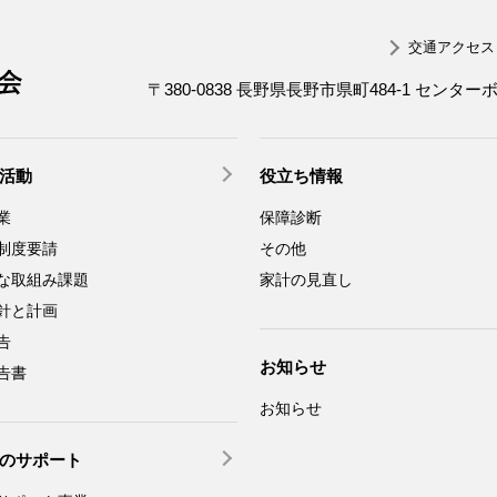
交通アクセス
一般社団法人 長野県労働者福祉協議会
〒380-0838 長野県長野市県町484-1 センター
活動
役立ち情報
業
保障診断
制度要請
その他
な取組み課題
家計の見直し
針と計画
告
お知らせ
告書
お知らせ
のサポート