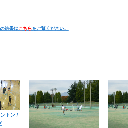
の結果は
こちら
をご覧ください。
ントン /
グ