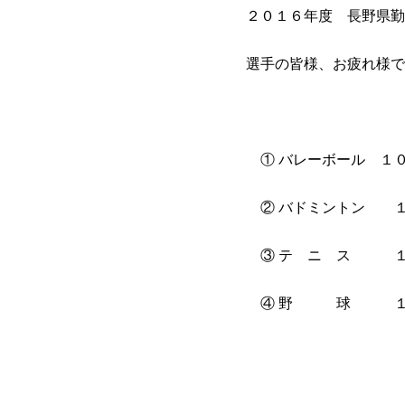
２０１６年度 長野県勤
選手の皆様、お疲れ様で
① バレーボール １
② バドミントン １
③ テ ニ ス １０
④ 野 球 １１／
１１／１３