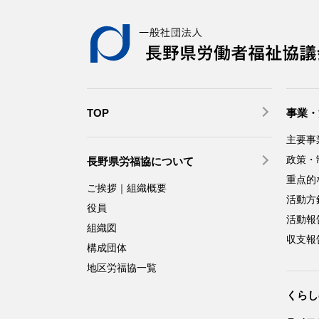
TOP
事業・
主要事
政策・
長野県労福協について
重点的
ご挨拶｜組織概要
活動方
役員
活動報
組織図
収支報
構成団体
地区労福協一覧
くらし