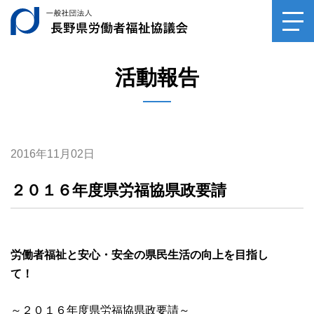
一般社団法人長野県
toggl
navig
活動報告
2016年11月02日
２０１６年度県労福協県政要請
労働者福祉と安心・安全の県民生活の向上を目指し
て！
～２０１６年度県労福協県政要請～