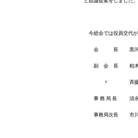
と総論提案をしました。
今総会では役員交代が
会 長 黒河 悟
副 会 長 柏木 
〃 斉藤 敏明
事 務 局 長 須永
事務局次長 市川 