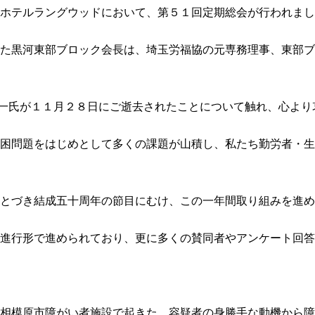
ホテルラングウッドにおいて、第５１回定期総会が行われまし
た黒河東部ブロック会長は、埼玉労福協の元専務理事、東部ブ
 雄一氏が１１月２８日にご逝去されたことについて触れ、心よ
困問題をはじめとして多くの課題が山積し、私たち勤労者・生
とづき結成五十周年の節目にむけ、この一年間取り組みを進め
進行形で進められており、更に多くの賛同者やアンケート回答
相模原市障がい者施設で起きた、容疑者の身勝手な動機から障