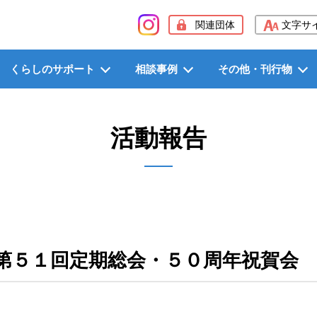
般社団法人長野県労働者福祉協議会（長野県労福協）
関連団体
文字サ
くらしのサポート
相談事例
その他・刊行物
活動報告
第５１回定期総会・５０周年祝賀会