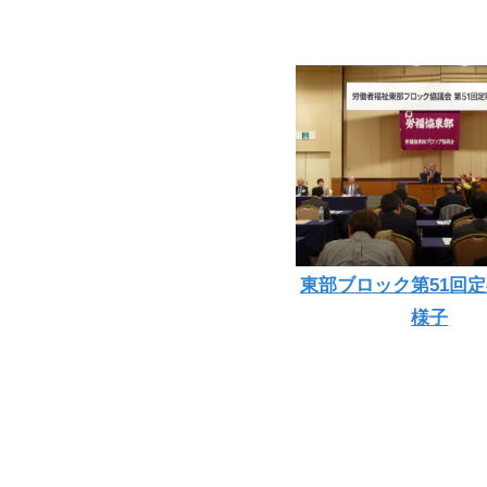
東部ブロック第51回
様子