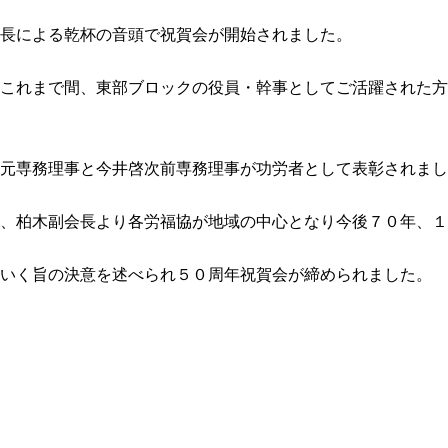
長による乾杯の音頭で祝賀会が開始されました。
これまで間、東部ブロックの役員・幹事としてご活躍された方
元専務理事と今井啓次前専務理事が功労者として表彰されまし
、柏木副会長より各労福協が地域の中心となり今後７０年、１
いく旨の決意を述べられ５０周年祝賀会が締められました。