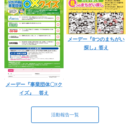
メーデー『8つのまちがい
探し』答え
メーデー『事業団体〇☓ク
イズ』 答え
活動報告一覧