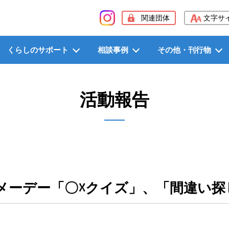
般社団法人長野県労働者福祉協議会（長野県労福協）
関連団体
文字サ
くらしのサポート
相談事例
その他・刊行物
活動報告
央メーデー「〇☓クイズ」、「間違い探