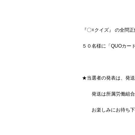
『〇☓クイズ』 の全問
５０名様に「QUOカー
★当選者の発表は、発送
発送は所属労働組合
お楽しみにお待ち下