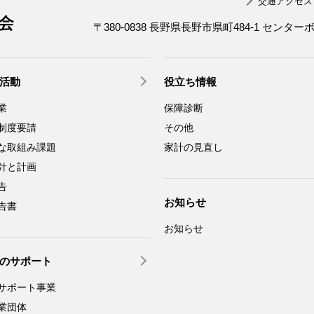
交通アクセス
一般社団法人 長野県労働者福祉協議会
〒380-0838 長野県長野市県町484-1 センター
活動
役立ち情報
業
保障診断
制度要請
その他
な取組み課題
家計の見直し
針と計画
告
お知らせ
告書
お知らせ
のサポート
サポート事業
業団体