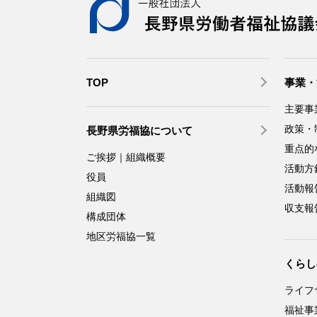
TOP
事業・
主要事
政策・
長野県労福協について
重点的
ご挨拶｜組織概要
活動方
役員
活動報
組織図
収支報
構成団体
地区労福協一覧
くらし
ライフ
福祉事