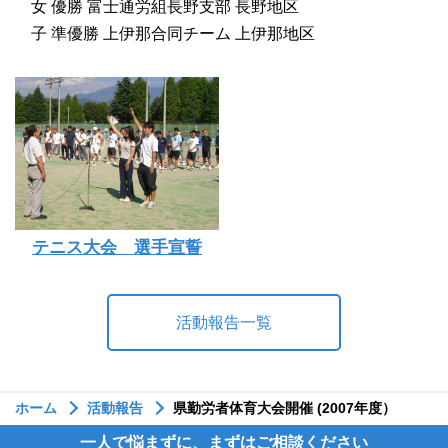
女 優勝 富士通労組長野支部 長野地区
子 準優勝 上伊那合同チーム 上伊那地区
テニス大会 選手宣誓
活動報告一覧
ホーム
活動報告
県勤労者体育大会開催 (2007年度）
一人で悩まずに、まずはご相談ください