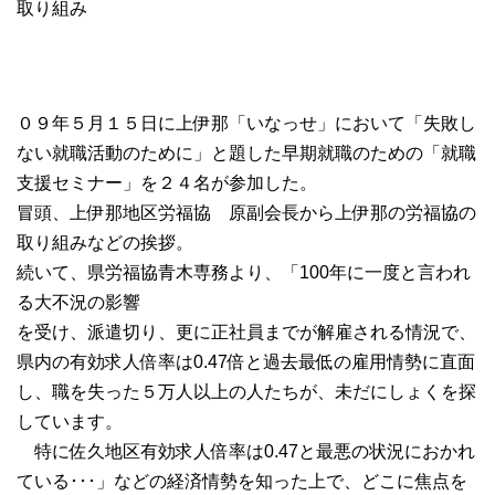
取り組み
０９年５月１５日に上伊那「いなっせ」において「失敗し
ない就職活動のために」と題した早期就職のための「就職
支援セミナー」を２４名が参加した。
冒頭、上伊那地区労福協 原副会長から上伊那の労福協の
取り組みなどの挨拶。
続いて、県労福協青木専務より、「100年に一度と言われ
る大不況の影響
を受け、派遣切り、更に正社員までが解雇される情況で、
県内の有効求人倍率は0.47倍と過去最低の雇用情勢に直面
し、職を失った５万人以上の人たちが、未だにしょくを探
しています。
特に佐久地区有効求人倍率は0.47と最悪の状況におかれ
ている･･･」などの経済情勢を知った上で、どこに焦点を