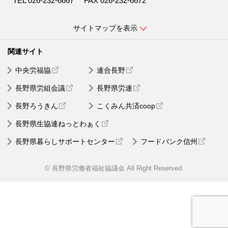
TEL 026-232-6667
FAX 026-232-6672
サイトマップを表示
中央労福協
連合長野
長野県労組会議
長野県労連
長野ろうきん
こくみん共済coop
長野県生協連ねっとわぁく
長野県暮らしサポートセンター
フードバンク信州
© 長野県労働者福祉協議会 All Right Reserved.