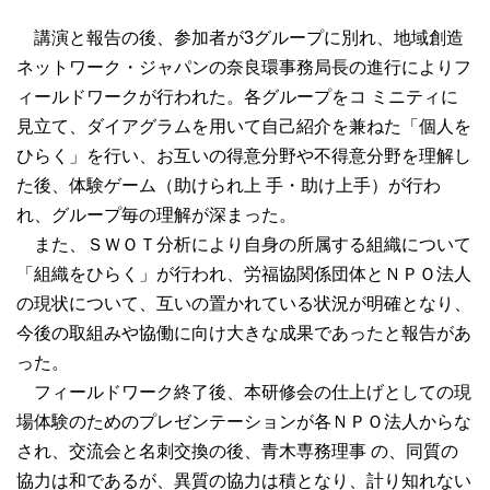
講演と報告の後、参加者が3グループに別れ、地域創造
ネットワーク・ジャパンの奈良環事務局長の進行によりフ
ィールドワークが行われた。各グループをコ ミニティに
見立て、ダイアグラムを用いて自己紹介を兼ねた「個人を
ひらく」を行い、お互いの得意分野や不得意分野を理解し
た後、体験ゲーム（助けられ上 手・助け上手）が行わ
れ、グループ毎の理解が深まった。
また、ＳＷＯＴ分析により自身の所属する組織について
「組織をひらく」が行われ、労福協関係団体とＮＰＯ法人
の現状について、互いの置かれている状況が明確となり、
今後の取組みや協働に向け大きな成果であったと報告があ
った。
フィールドワーク終了後、本研修会の仕上げとしての現
場体験のためのプレゼンテーションが各ＮＰＯ法人からな
され、交流会と名刺交換の後、青木専務理事 の、同質の
協力は和であるが、異質の協力は積となり、計り知れない