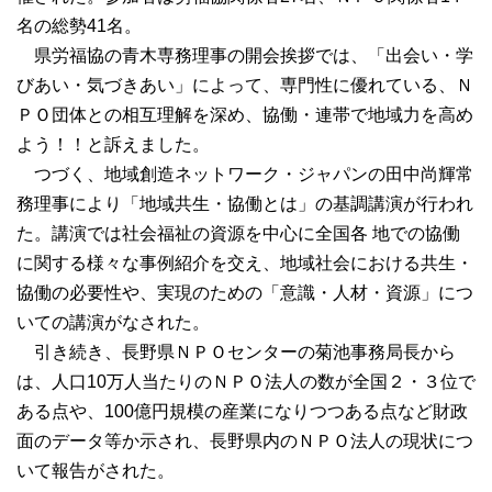
名の総勢41名。
県労福協の青木専務理事の開会挨拶では、「出会い・学
びあい・気づきあい」によって、専門性に優れている、Ｎ
ＰＯ団体との相互理解を深め、協働・連帯で地域力を高め
よう！！と訴えました。
つづく、地域創造ネットワーク・ジャパンの田中尚輝常
務理事により「地域共生・協働とは」の基調講演が行われ
た。講演では社会福祉の資源を中心に全国各 地での協働
に関する様々な事例紹介を交え、地域社会における共生・
協働の必要性や、実現のための「意識・人材・資源」につ
いての講演がなされた。
引き続き、長野県ＮＰＯセンターの菊池事務局長から
は、人口10万人当たりのＮＰＯ法人の数が全国２・３位で
ある点や、100億円規模の産業になりつつある点など財政
面のデータ等か示され、長野県内のＮＰＯ法人の現状につ
いて報告がされた。