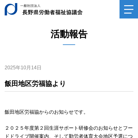
一般社団法人長野県
toggl
navig
活動報告
2025年10月14日
飯田地区労福協より
飯田地区労福協からのお知らせです。
２０２５年度第２回生涯サポート研修会のお知らせとフー
ドドライブ開催案内、そして勤労者体育大会地区予選につ