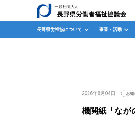
一
長野県労福協について
事業・活動
2016年8月04日
お知
機関紙「なが