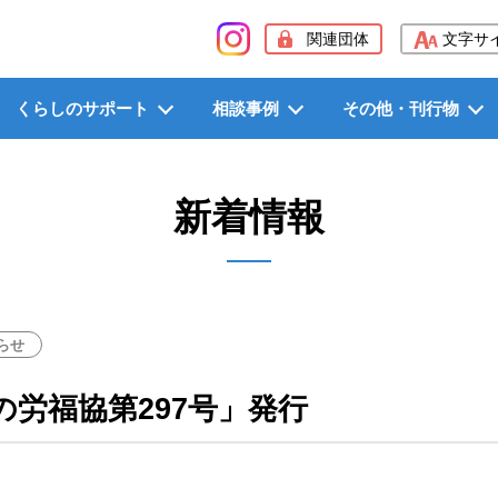
般社団法人長野県労働者福祉協議会（長野県労福協）
関連団体
文字サ
くらしのサポート
相談事例
その他・刊行物
新着情報
らせ
の労福協第297号」発行