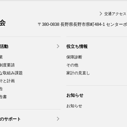
交通アクセス
一般社団法人 長野県労働者福祉協議会
〒380-0838 長野県長野市県町484-1 センター
活動
役立ち情報
業
保障診断
制度要請
その他
な取組み課題
家計の見直し
針と計画
告
お知らせ
告書
お知らせ
のサポート