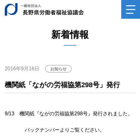
0120-
39-6029
一般社団法人長野県
toggl
navig
専門家相談（毎月第2土曜日）
受付時間10：00～14：30
新着情報
平日受付（月～金、祝祭日を除く）
受付時間10：00～16：00
2016年9月16日
お知らせ
機関紙「ながの労福協第298号」発行
9/13 機関紙『ながの労福協第298号』発行されました。
バックナンバーよりご覧ください。