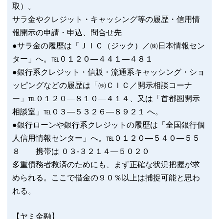
取）。
サラ金やクレジット・キャッシング等の履歴・信用情
報開示の申請・申込、問合せ先
●サラ金の履歴は「ＪＩＣ（ジック）／㈱日本情報セン
ター」へ。℡０１２０―４４１―４８１
●銀行系クレジット・信販・流通系キャッシング・ショ
ッピングなどの履歴は「㈱ＣＩＣ／開示相談コーナ
ー」℡０１２０―８１０―４１４、又は「首都圏開示
相談室」℡０３―５３２６―８９２１ へ。
●銀行ローンや銀行系クレジットの履歴は「全国銀行個
人信用情報センター」へ。℡０１２０―５４０―５５
８ 携帯は ０３-３２１４―５０２０
多重債務者救済のためにも、まず正確な状況把握が求
められる。ここで借金の９０％以上は捕捉可能と思わ
れる。
【ヤミ金融】