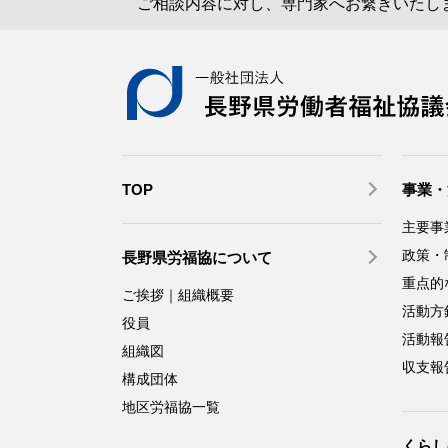
ご相談内容に対し、専門家へお繋ぎいたし
TOP
事業・
主要事
政策・
長野県労福協について
重点的
ご挨拶｜組織概要
活動方
役員
活動報
組織図
収支報
構成団体
地区労福協一覧
くらし