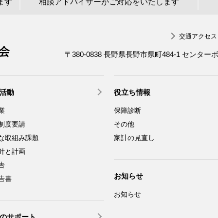
ます
相談アドバイザーがご対応をいたします
交通アクセス
一般社団法人 長野県労働者福祉協議会
〒380-0838 長野県長野市県町484-1 センター
活動
役立ち情報
業
保障診断
制度要請
その他
な取組み課題
家計の見直し
針と計画
告
お知らせ
告書
お知らせ
のサポート