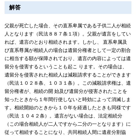
解答
父親が死亡した場合、その直系卑属である子供二人が相続
人となります（民法８８７条１項）。父親が遺言をしてい
れば、遺言のとおり相続されます。しかし、 直系卑属及
び直系尊属が相続人の場合は遺留分権者として一定の割合
に相当する額が保障されており、遺言の内容によっては遺
留分を侵害するということも起こ ります。その場合は、
遺留分を侵害された相続人は減殺請求することができます
（民法１０２８条、１０３１条）。この減殺請求権は、遺
留分権者が、相続の開 始及び遺留分が侵害されたことを
知ったときから１年間行使しないと時効によって消滅しま
す。相続開始のときから１０年を経過したときも同様です
（民法 １０４２条）。遺言がない場合は、法定相続分
（この場合相続人が二人ですから二分の一となります）に
従って相続することになり、共同相続人間に遺産分割協