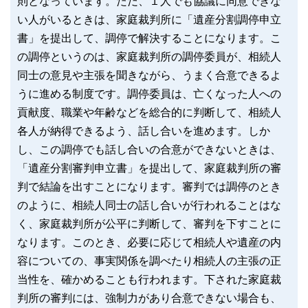
則となっています。ただ、１人でも協議に同意できな
い人がいるときは、家庭裁判所に「遺産分割調停申立
書」を提出して、調停で解決することになります。こ
の調停というのは、家庭裁判所の調停委員が、相続人
同士の意見や主張を聞きながら、うまく合意できるよ
うに進める制度です。調停委員は、亡くなった人への
貢献度、職業や年齢などを総合的に判断して、相続人
各人が納得できるよう、話し合いを進めます。しか
し、この調停でも話し合いの合意ができないときは、
「遺産分割審判申立書」を提出して、家庭裁判所の審
判で結論を出すことになります。審判では調停のとき
のように、相続人同士の話し合いが行われることはな
く、家庭裁判所が公平に判断して、審判を下すことに
なります。このとき、必要に応じて相続人や遺産の内
容についての、事実関係を調べたり相続人の主張の正
当性を、確かめることも行われます。下された家庭裁
判所の審判には、強制力があり合意できない場合も、